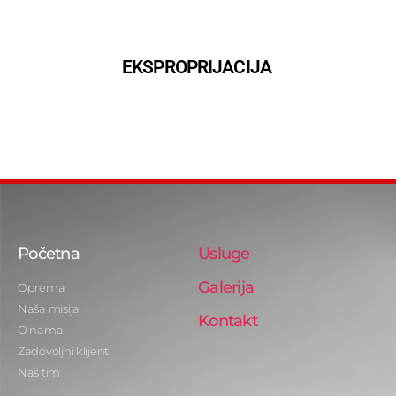
EKSPROPRIJACIJA
Početna
Usluge
Galerija
Oprema
Naša misija
Kontakt
O nama
Zadovoljni klijenti
Naš tim